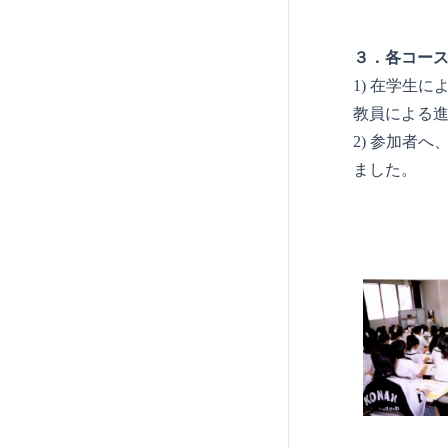
３．各コー
1) 在学生
教員による
2) 参加者
ました。