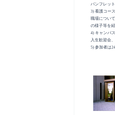
パンフレッ
3) 看護コ
職場につい
の様子等を
4) キャン
入生歓迎会
5) 参加者