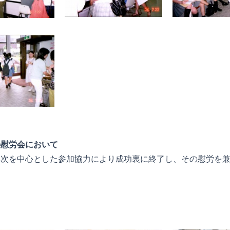
の慰労会において
年次を中心とした参加協力により成功裏に終了し、その慰労を
。