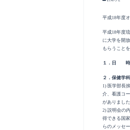
平成18年度
平成18年度
に大学を開
もらうこと
１．日 時： 
２．保健学科
1) 医学部
介、看護コ
がありまし
2) 説明会
得できる国
らのメッセー