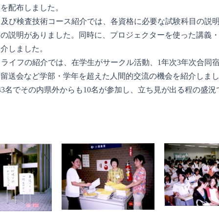
トを配布しました。
ース及び検査技術コース紹介では、各資格に必要な試験科目の説
ての説明がありました。同時に、プロジェクターを使った講義
紹介しました。
パスライフの紹介では、在学生がサークル活動、1年次3年次合同
、留送会など学部・学年を超えた人間的交流の機会を紹介しま
は243名でその内県外からも10名が参加し、立ち見が出る程の盛