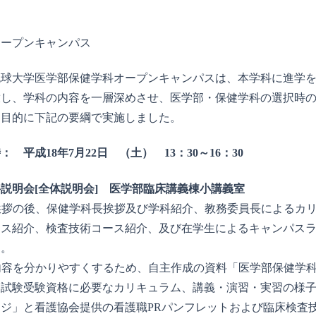
オープンキャンパス
琉球大学医学部保健学科オープンキャンパスは、本学科に進学
放し、学科の内容を一層深めさせ、医学部・保健学科の選択時
を目的に下記の要綱で実施しました。
平成18年7月22日 （土） 13：30～16：30
説明会[全体説明会] 医学部臨床講義棟小講義室
長挨拶の後、保健学科長挨拶及び学科紹介、教務委員長によるカ
ース紹介、検査技術コース紹介、及び在学生によるキャンパス
た。
の内容を分かりやすくするため、自主作成の資料「医学部保健学
家試験受験資格に必要なカリキュラム、講義・演習・実習の様
ジ」と看護協会提供の看護職PRパンフレットおよび臨床検査