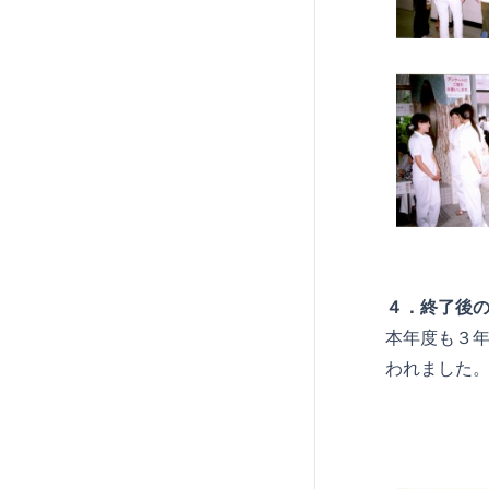
４．終了後
本年度も３
われました