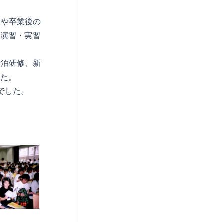
明や卒業後の
・演習・実習
宿泊研修、新
した。
況でした。