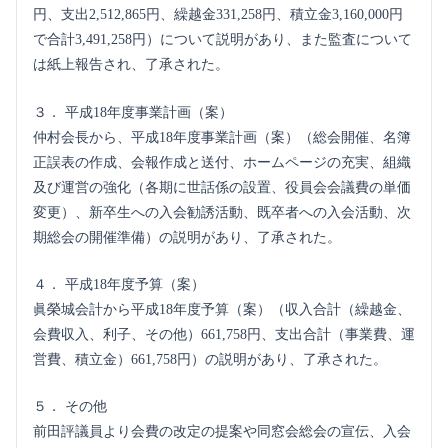
円、支出2,512,865円、繰越金331,258円、積立金3,160,000円
で合計3,491,258円）について説明があり、また監査について
は紙上報告され、了承された。
３． 平成18年度事業計画（案）
仲村会長から、平成18年度事業計画（案）（総会開催、名簿
正誤表の作成、会報作成と送付、ホームページの充実、組織
及び運営の強化（各期に世話係の設置、役員会会議費の単価
変更）、新卒生への入会勧誘活動、既卒者への入会活動、次
期総会の開催準備）の説明があり、了承された。
４． 平成18年度予算（案）
眞榮城会計から平成18年度予算（案）（収入合計（繰越金、
会費収入、利子、その他）661,758円、支出合計（事業費、運
営費、積立金）661,758円）の説明があり、了承された。
５． その他
前田評議員より会費の改定の提案や同窓会総会の宣伝、入会