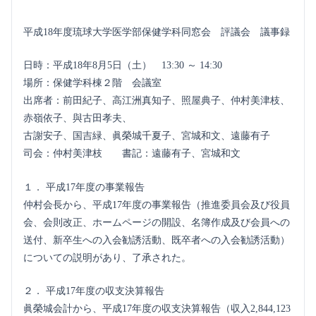
平成18年度琉球大学医学部保健学科同窓会 評議会 議事録
日時：平成18年8月5日（土） 13:30 ～ 14:30
場所：保健学科棟２階 会議室
出席者：前田紀子、高江洲真知子、照屋典子、仲村美津枝、
赤嶺依子、與古田孝夫、
古謝安子、国吉緑、眞榮城千夏子、宮城和文、遠藤有子
司会：仲村美津枝 書記：遠藤有子、宮城和文
１． 平成17年度の事業報告
仲村会長から、平成17年度の事業報告（推進委員会及び役員
会、会則改正、ホームページの開設、名簿作成及び会員への
送付、新卒生への入会勧誘活動、既卒者への入会勧誘活動）
についての説明があり、了承された。
２． 平成17年度の収支決算報告
眞榮城会計から、平成17年度の収支決算報告（収入2,844,123