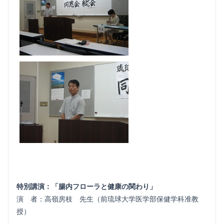
特別講演：「腸内フローラと健康の関わり」
演 者：高嶺房枝 先生（前琉球大学医学部保健学科准教
授）