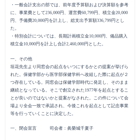
・一般会計支出の部では、前年度予算額および決算額を参考
に、事業費として236,000円、運営費60,799円、積立金20,000
円、予備費20,000円を計上し、総支出予算額336,799円とし
た。
・特別会計については、長期計画積立金10,000円、備品購入
積立金10,000円を計上し合計2,460,000円とした。
一、その他
垣花先生より同窓会の起点をいつにするかとの提案が挙げら
れた。保健学部から医学部保健学科へ改組した際に起点が２
つ存在している。同窓会は保健学部時代に発足し、そのまま
継続となっている。そこで創立された1977年を起点とするこ
とが良いのではないかと提案がなされた。この件について会
場より全会一致で承認され、今後これを起点として記念事業
等を行っていくことに決定した。
一、閉会宣言 司会者：眞榮城千夏子