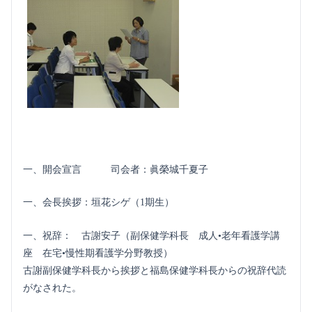
一、開会宣言 司会者：眞榮城千夏子
一、会長挨拶：垣花シゲ（1期生）
一、祝辞： 古謝安子（副保健学科長 成人•老年看護学講
座 在宅•慢性期看護学分野教授）
古謝副保健学科長から挨拶と福島保健学科長からの祝辞代読
がなされた。