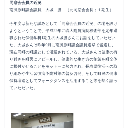
同窓会会員の近況
南風原町議会議員 大城 勝 （元同窓会会長；１期生）
今年度は新たな試みとして「同窓会会員の近況」の場を設け
ようということで、平成22年に琉大附属病院検査部を定年退
職された保健学科1期生の大城勝さんにお話をしていただい
た。大城さんは昨年9月に南風原町議会議員選挙で当選し、
現在同町の町議として活躍されている。大城さんは健康の有
り難さを町民にアピールし、健康的な生き方の施策を町全体
に根付かせることをモットーに努力され、長寿県復活への取
り組みや生活習慣病予防対策の普及啓発、そして町民の健康
保持増進としてフォークダンスを活用すること等を熱く語っ
ていただいた。