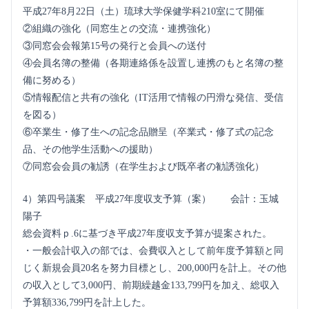
平成27年8月22日（土）琉球大学保健学科210室にて開催
②組織の強化（同窓生との交流・連携強化）
③同窓会会報第15号の発行と会員への送付
④会員名簿の整備（各期連絡係を設置し連携のもと名簿の整
備に努める）
⑤情報配信と共有の強化（IT活用で情報の円滑な発信、受信
を図る）
⑥卒業生・修了生への記念品贈呈（卒業式・修了式の記念
品、その他学生活動への援助）
⑦同窓会会員の勧誘（在学生および既卒者の勧誘強化）
4）第四号議案 平成27年度収支予算（案） 会計：玉城
陽子
総会資料ｐ.6に基づき平成27年度収支予算が提案された。
・一般会計収入の部では、会費収入として前年度予算額と同
じく新規会員20名を努力目標とし、200,000円を計上。その他
の収入として3,000円、前期繰越金133,799円を加え、総収入
予算額336,799円を計上した。