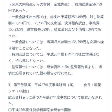
（関東の同窓生からの寄付：金城先生）、前期繰越金56,499
円であった。
・一般会計支出の部では、総支出予算額259,499円に対し決算
額201,261円で、58,238円の支出減。決算額内訳は、事業費
155,232円、運営費46,029円、積立金および予備費は0円であ
った。
・一般会計については、当期収支差額の133,799円を次期へ繰
り越すこととなった。
・特別会計については、平成26年度も昨年同様に増減はな
く、持ち越しとなった。
・監査報告については、総会資料ｐ.5の監査報告書より、適
切に処理されていた旨の報告が行われた。
3）第三号議案 平成27年度事業計画（案） 会長：垣花
シゲ（1期生）
総会資料ｐ.3に基づき平成27年度事業について提案がなされ
た。
①平成27年度保健学科同窓会総会の開催