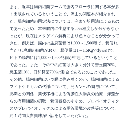
まず、近年は腸内細菌ブームで腸内フローラに関する本が多
く出版されているということで、沢山の関連本が紹介され
た。腸内細菌の同定法については、今まで培用法によるもの
であったため、本来腸内に生息する20%程度しか分からなか
ったが、現在はメタゲノム解析により色々なことが分かって
きた。例えば、腸内の生息菌種は1,000～1,500種で、糞便1g
当たり1兆個の細菌がおり、糞便量は1～1.5Kgであるので、
ヒトの腸内には1,000～1,500兆個が生息しているということ
であった。また、その中の細菌は大きく分けて善玉菌20%、
悪玉菌10%、日和見菌70%の割合であるとのことであった。
その他、腸内細菌はいつ腸に住み着くのか、腸内細菌による
フィトケミカルの代謝について、発ガンへの関与について、
肥満との関係、糞便移植による偽膜性大腸炎の治療、海藻か
らの有用細菌の摂取、糞便観察のすすめ、プロバイオティク
スやプレバイオティクスによる腸管環境の改善等について、
約１時間大変興味深い話をしていただいた。