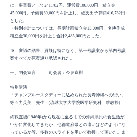
に、事業費として241,782円、運営費100,000円、積立金
45,000円、予備費30,000円を計上し、総支出予算額416,782円
とした。
・特別会計については、長期計画積立金15,000円、名簿作成
積立金30,000円を計上し合計2,485,000円とした。
※ 審議の結果、質疑は特になく、第一号議案から第四号議
案すべてが原案通り承認された。
一、閉会宣言 司会者：今泉直樹
特別講演
「チャンプルースタディーに込められた長寿沖縄への思い」
等々力英美 先生 (琉球大学大学院医学研究科 准教授)
終戦直後(1946年)から現在に至るまでの沖縄県民の食生活が
いかに変化してきたか、他都道府県との違いはどのようにな
っているか等、多数のスライドを用いて教授して頂いた。ま