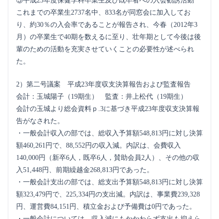
⑤平成23年度保健学科卒業生及び既卒者への入会勧誘活動
これまでの卒業生2737名中、833名が同窓会に加入してお
り、約30％の入会率であることが報告され、今春（2012年3
月）の卒業生で40期を数えるに至り、壮年期として今後は後
輩のための活動を充実させていくことの必要性が述べられ
た。
2）第二号議案 平成23年度収支決算報告および監査報告
会計：玉城陽子（19期生） 監査：井上松代（19期生）
会計の玉城より総会資料ｐ.3に基づき平成23年度収支決算報
告がなされた。
・一般会計収入の部では、総収入予算額548,813円に対し決算
額460,261円で、88,552円の収入減。内訳は、会費収入
140,000円（新卒6人，既卒6人，賛助会員2人）、その他の収
入51,448円、前期繰越金268,813円であった。
・一般会計支出の部では、総支出予算額548,813円に対し決算
額323,479円で、225,334円の支出減。内訳は、事業費239,328
円、運営費84,151円、積立金および予備費は0円であった。
・一般会計については、収入減にもかかわらず支出も抑えら