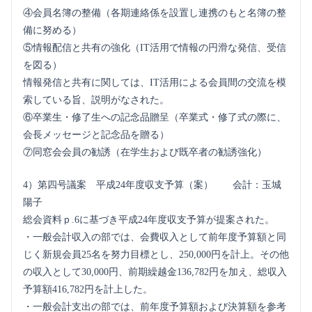
④会員名簿の整備（各期連絡係を設置し連携のもと名簿の整
備に努める）
⑤情報配信と共有の強化（IT活用で情報の円滑な発信、受信
を図る）
情報発信と共有に関しては、IT活用による会員間の交流を模
索している旨、説明がなされた。
⑥卒業生・修了生への記念品贈呈（卒業式・修了式の際に、
会長メッセージと記念品を贈る）
⑦同窓会会員の勧誘（在学生および既卒者の勧誘強化）
4）第四号議案 平成24年度収支予算（案） 会計：玉城
陽子
総会資料ｐ.6に基づき平成24年度収支予算が提案された。
・一般会計収入の部では、会費収入として前年度予算額と同
じく新規会員25名を努力目標とし、250,000円を計上。その他
の収入として30,000円、前期繰越金136,782円を加え、総収入
予算額416,782円を計上した。
・一般会計支出の部では、前年度予算額および決算額を参考