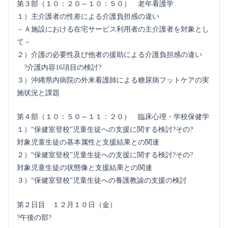
第３部（１０：２０～１０：５０） 老年看護学
１）主介護者の性差による介護負担感の違い
－Ａ施設における在宅サービス利用者の主介護者を対象とし
て－
２）介護の必要性及び他者の援助による介護負担感の違い
?介護内容16項目の検討?
３）沖縄県内病院の外来看護師による糖尿病フットケアの実
施状況と課題
第４部（１０：５０～１１：２０） 臨床心理・学校保健学
１）“保健室登校”児童生徒への支援に関する検討?その?
対象児童生徒の基本属性と支援結果との関連
２）“保健室登校”児童生徒への支援に関する検討?その?
対象児童生徒の状態像と支援結果との関連
３）“保健室登校”児童生徒への養護教諭の支援の検討
第２日目 １２月１０日（金）
?午後の部?