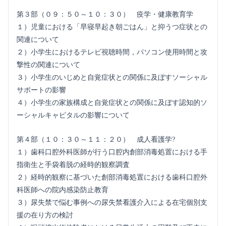
第３部（０９：５０～１０：３０） 疫学・健康教育学
１）児童における「早寝早起き朝ごはん」と抑うつ症状との
関連について
２）小学生におけるテレビ視聴時間，パソコン使用時間と攻
撃性の関連について
３）小学生のいじめと自覚症状との関係に及ぼすソーシャル
サポートの影響
４）小学生の家族構成と自覚症状との関係に及ぼす認知的ソ
ーシャルキャピタルの影響について
第４部（１０：３０～１１：２０） 成人看護学?
１）歯科口腔外科医師が行う口腔内創部消毒処置における手
指衛生と手袋着脱の経時的観察調査
２）経時的観察に基づいた創部消毒処置における歯科口腔外
科医師への院内感染防止教育
３）尿失禁で悩む事例への尿失禁看護介入による在宅個別支
援の在り方の検討