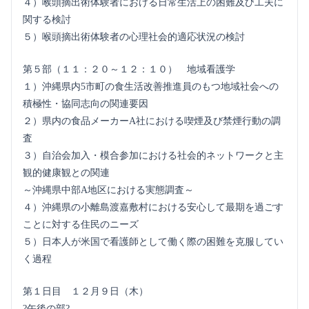
４）喉頭摘出術体験者における日常生活上の困難及び工夫に
関する検討
５）喉頭摘出術体験者の心理社会的適応状況の検討
第５部（１１：２０～１２：１０） 地域看護学
１）沖縄県内5市町の食生活改善推進員のもつ地域社会への
積極性・協同志向の関連要因
２）県内の食品メーカーA社における喫煙及び禁煙行動の調
査
３）自治会加入・模合参加における社会的ネットワークと主
観的健康観との関連
～沖縄県中部A地区における実態調査～
４）沖縄県の小離島渡嘉敷村における安心して最期を過ごす
ことに対する住民のニーズ
５）日本人が米国で看護師として働く際の困難を克服してい
く過程
第１日目 １２月９日（木）
?午後の部?