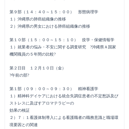
第９部（１４：４０～１５：００） 形態病理学
１）沖縄県の肺癌組織像の推移
２）沖縄県の男女における肺癌組織像の推移
第１０部（１５：００～１５：１０） 疫学・保健情報学
１）就業者の悩み・不安に関する調査研究 ?沖縄県Ａ国家
機関職員の５年間の比較?
第２日目 １２月１０日（金）
?午前の部?
第１部（０９：００～０９：３０） 精神看護学
１）精神科デイケアにおける統合失調症患者の不定愁訴及び
ストレスに及ぼすアロマテラピーの
効果の検証
２）７：１看護体制導入による看護職者の職務意識と職場環
境要因との関連