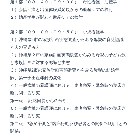
第１部（０８：４０～０９：００） 母性看護・助産学
１）会陰部痛と出産体験満足度からの助産ケアの検討
２）助産学生が関わる助産ケアの検討
第２部（０９：００～０９：５０） 小児看護学
１）沖縄県2市の家族計画実態調査からみる母親の育児認識
と夫の育児協力
２）沖縄県２市の家族計画実態調査からみる母親の子ども数
と家族計画に対する認識と実態
３）沖縄県2市の家族計画実態調査からみる母親の結婚年
齢、第一子出産年齢の変化
４）一般病棟の看護師における、患者急変・緊急時の臨床判
断に関する研究
第一報 －記述回答からの分析－
５）一般病棟の看護師における、患者急変・緊急時の臨床判
断に関する研究
第二報 ?急変予測と“臨床行動及び患者との関係”56項目との
関係?