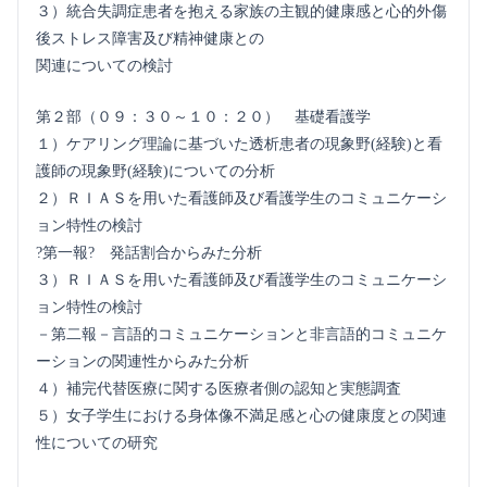
３）統合失調症患者を抱える家族の主観的健康感と心的外傷
後ストレス障害及び精神健康との
関連についての検討
第２部（０９：３０～１０：２０） 基礎看護学
１）ケアリング理論に基づいた透析患者の現象野(経験)と看
護師の現象野(経験)についての分析
２）ＲＩＡＳを用いた看護師及び看護学生のコミュニケーシ
ョン特性の検討
?第一報? 発話割合からみた分析
３）ＲＩＡＳを用いた看護師及び看護学生のコミュニケーシ
ョン特性の検討
－第二報－言語的コミュニケーションと非言語的コミュニケ
ーションの関連性からみた分析
４）補完代替医療に関する医療者側の認知と実態調査
５）女子学生における身体像不満足感と心の健康度との関連
性についての研究