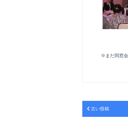
※まだ同窓
古い投稿