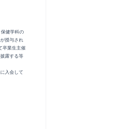
、保健学科の
書が授与され
て卒業生主催
を披露する等
生に入会して