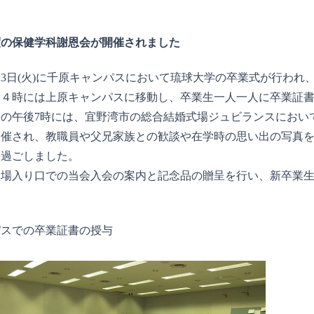
度の保健学科謝恩会が開催されました
月23日(火)に千原キャンパスにおいて琉球大学の卒業式が行われ
後４時には上原キャンパスに移動し、卒業生一人一人に卒業証
の午後7時には、宜野湾市の総合結婚式場ジュビランスにおい
開催され、教職員や父兄家族との歓談や在学時の思い出の写真
を過ごしました。
会場入り口での当会入会の案内と記念品の贈呈を行い、新卒業
。
パスでの卒業証書の授与