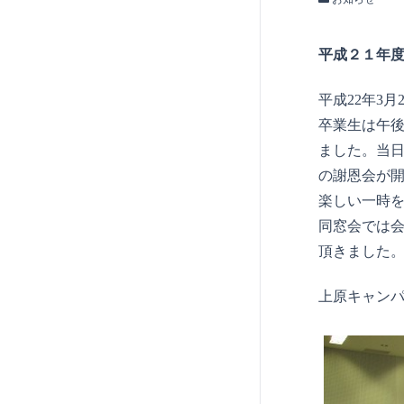
平成２１年
平成22年3
卒業生は午
ました。当日
の謝恩会が
楽しい一時
同窓会では
頂きました
上原キャン