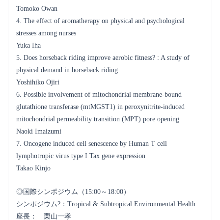
Tomoko Owan
4. The effect of aromatherapy on physical and psychological
stresses among nurses
Yuka Iha
5. Does horseback riding improve aerobic fitness? : A study of
physical demand in horseback riding
Yoshihiko Ojiri
6. Possible involvement of mitochondrial membrane-bound
glutathione transferase (mtMGST1) in peroxynitrite-induced
mitochondrial permeability transition (MPT) pore opening
Naoki Imaizumi
7. Oncogene induced cell senescence by Human T cell
lymphotropic virus type I Tax gene expression
Takao Kinjo
◎国際シンポジウム（15:00～18:00）
シンポジウム?：Tropical & Subtropical Environmental Health
座長： 栗山一孝