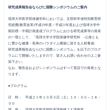
研究成果報告会ならびに国際シンポジウムのご案内
琉球大学医学部保健学科においては、文部科学省特別教育研
究経費(教育改革)平成19年度～平成21年度および琉球大学中
期目標・中期計画達成プログラムにおける研究成果等の発表
の一環として、「琉球大学大学院保健学研究科 -心身とも
に豊かな健康・長寿のパラダイム構築に資する人材養成-
研究成果報告会ならびに国際シンポジウム」を以下のプログ
ラムにて開催いたしますので、皆さんお誘い合わせの上ご参
加下さい。
なお、報告会およびシンポジウムはすべて英語での発表とな
ります。
●プログラム
日 時： 平成２１年１０月３日（土）１０：００～１８：
００
場 所： 琉球大学医学部臨床講義棟２Ｆ講義室