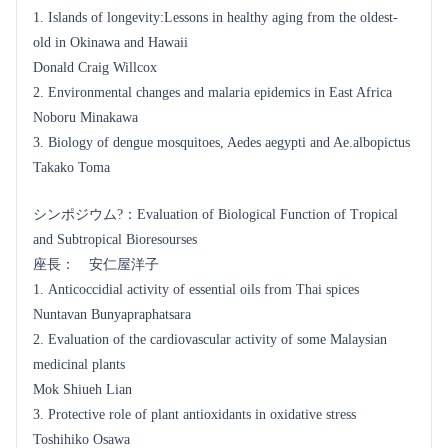
1. Islands of longevity:Lessons in healthy aging from the oldest-
old in Okinawa and Hawaii
Donald Craig Willcox
2. Environmental changes and malaria epidemics in East Africa
Noboru Minakawa
3. Biology of dengue mosquitoes, Aedes aegypti and Ae.albopictus
Takako Toma
シンポジウム?：Evaluation of Biological Function of Tropical
and Subtropical Bioresourses
座長： 安仁屋洋子
1. Anticoccidial activity of essential oils from Thai spices
Nuntavan Bunyapraphatsara
2. Evaluation of the cardiovascular activity of some Malaysian
medicinal plants
Mok Shiueh Lian
3. Protective role of plant antioxidants in oxidative stress
Toshihiko Osawa