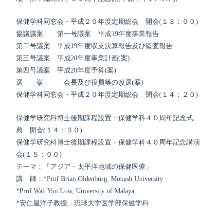
保健学科同窓会・平成２０年度定期総会 開会(１３：００)
協議議案 第一号議案 平成19年度事業報告
第二号議案 平成19年度収支決算報告及び監査報告
第三号議案 平成20年度事業計画(案)
第四号議案 平成20年度予算(案)
選 挙 会長及び役員等の改選(案)
保健学科同窓会・平成２０年度定期総会 閉会(１４：２０)
保健学研究科博士後期課程設置・保健学科４０周年記念式
典 開会(１４：３０)
保健学研究科博士後期課程設置・保健学科４０周年記念講演
会(１５：００)
テーマ：「アジア・太平洋地域の保健医療」
講 師：*Prof Brian Oldenburg, Monash University
*Prof Wah Yun Low, University of Malaya
*安仁屋洋子教授、琉球大学医学部保健学科