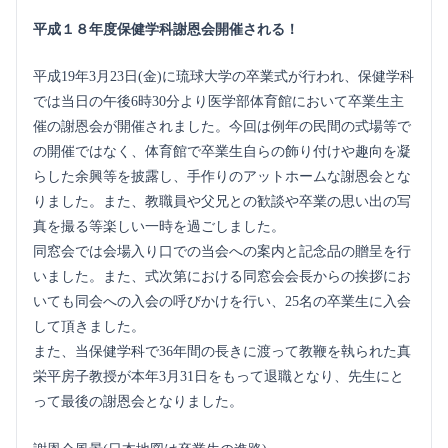
平成１８年度保健学科謝恩会開催される！
平成19年3月23日(金)に琉球大学の卒業式が行われ、保健学科
では当日の午後6時30分より医学部体育館において卒業生主
催の謝恩会が開催されました。今回は例年の民間の式場等で
の開催ではなく、体育館で卒業生自らの飾り付けや趣向を凝
らした余興等を披露し、手作りのアットホームな謝恩会とな
りました。また、教職員や父兄との歓談や卒業の思い出の写
真を撮る等楽しい一時を過ごしました。
同窓会では会場入り口での当会への案内と記念品の贈呈を行
いました。また、式次第における同窓会会長からの挨拶にお
いても同会への入会の呼びかけを行い、25名の卒業生に入会
して頂きました。
また、当保健学科で36年間の長きに渡って教鞭を執られた真
栄平房子教授が本年3月31日をもって退職となり、先生にと
って最後の謝恩会となりました。